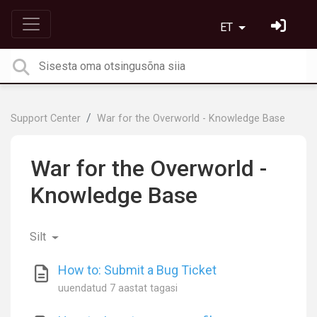
ET
Support Center
War for the Overworld - Knowledge Base
War for the Overworld -
Knowledge Base
Silt
How to: Submit a Bug Ticket
uuendatud
7 aastat tagasi