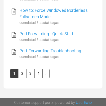
How to: Force Windowed Borderless
Fullscreen Mode
uuendatud
8 aastat tagasi
Port Forwarding - Quick-Start
uuendatud
8 aastat tagasi
Port-Forwarding Troubleshooting
uuendatud
8 aastat tagasi
1
2
3
4
›
Customer support portal powered by
UserEcho