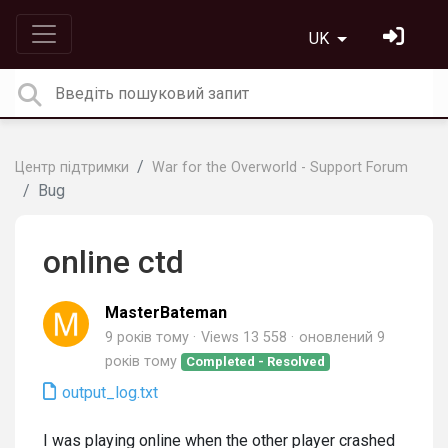
UK
Центр підтримки
War for the Overworld - Support Forum
Bug
online ctd
MasterBateman
9 років тому
Views 13 558
оновлений
9
років тому
Completed - Resolved
output_log.txt
I was playing online when the other player crashed