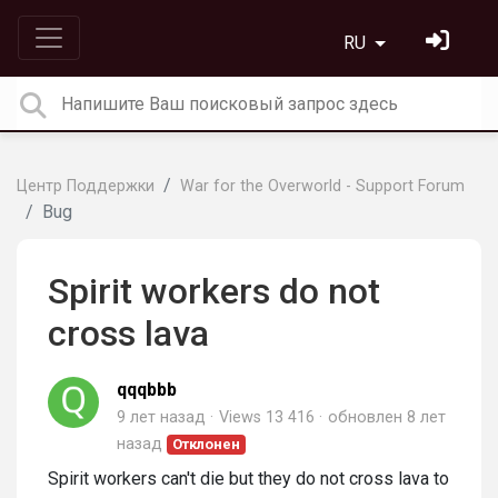
RU
Центр Поддержки
War for the Overworld - Support Forum
Bug
Spirit workers do not
cross lava
qqqbbb
9 лет назад
Views 13 416
обновлен
8 лет
назад
Отклонен
Spirit workers can't die but they do not cross lava to