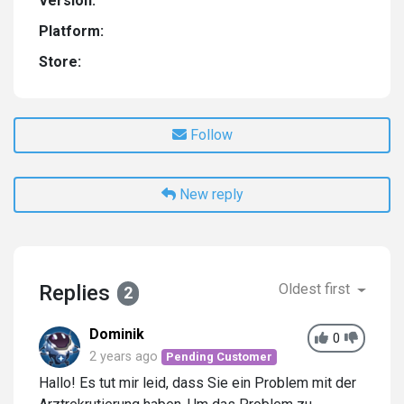
Version:
Platform:
Store:
Follow
New reply
Replies
Oldest first
2
Dominik
0
2 years ago
Pending Customer
Hallo! Es tut mir leid, dass Sie ein Problem mit der