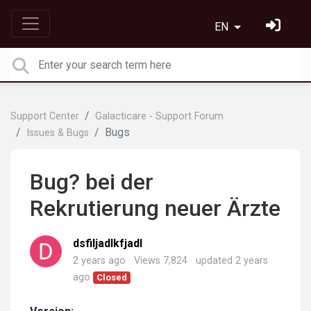
EN
Support Center
Galacticare - Support Forum
Bugs
Issues & Bugs
Bug? bei der
Rekrutierung neuer Ärzte
dsfiljadlkfjadl
2 years ago
Views 7,824
updated
2 years
ago
Closed