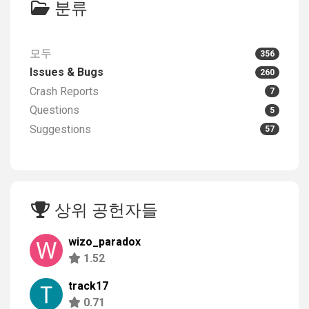
분류
모두
356
Issues & Bugs
260
Crash Reports
7
Questions
5
Suggestions
57
상위 공헌자들
wizo_paradox
1.52
track17
0.71