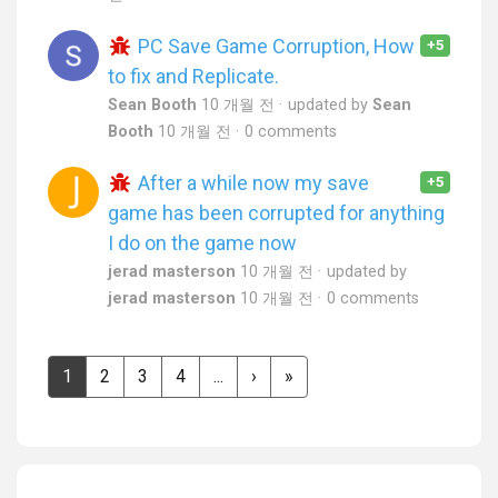
PC Save Game Corruption, How
+5
to fix and Replicate.
Sean Booth
10 개월 전
updated by
Sean
Booth
10 개월 전
0 comments
After a while now my save
+5
game has been corrupted for anything
I do on the game now
jerad masterson
10 개월 전
updated by
jerad masterson
10 개월 전
0 comments
1
2
3
4
...
›
»