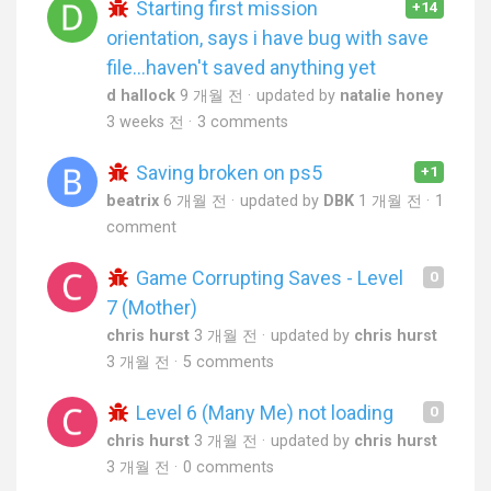
Starting first mission
+14
orientation, says i have bug with save
file...haven't saved anything yet
d hallock
9 개월 전
updated by
natalie honey
3 weeks 전
3 comments
Saving broken on ps5
+1
beatrix
6 개월 전
updated by
DBK
1 개월 전
1
comment
Game Corrupting Saves - Level
0
7 (Mother)
chris hurst
3 개월 전
updated by
chris hurst
3 개월 전
5 comments
Level 6 (Many Me) not loading
0
chris hurst
3 개월 전
updated by
chris hurst
3 개월 전
0 comments