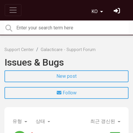
KO
Support Center
Galacticare - Support Forum
Issues & Bugs
New post
Follow
유형
상태
최근 갱신된