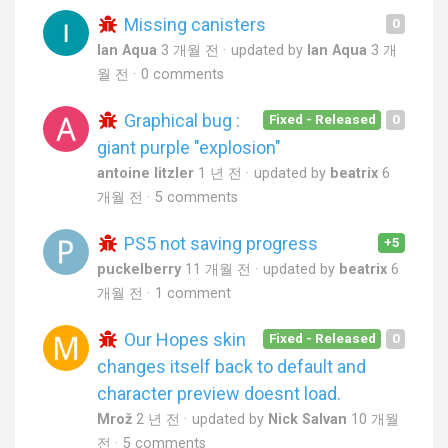
Missing canisters
0
Ian Aqua
3 개월 전
updated by
Ian Aqua
3 개
월 전
0 comments
Graphical bug :
Fixed - Released
0
giant purple "explosion"
antoine litzler
1 년 전
updated by
beatrix
6
개월 전
5 comments
PS5 not saving progress
+5
puckelberry
11 개월 전
updated by
beatrix
6
개월 전
1 comment
Our Hopes skin
Fixed - Released
0
changes itself back to default and
character preview doesnt load.
Mrož
2 년 전
updated by
Nick Salvan
10 개월
전
5 comments