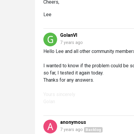
Cheers,
Lee
GolanVI
7 years ago
Hello Lee and all other community member
I wanted to know if the problem could be 
so far, I tested it again today.
Thanks for any answers.
Yours sincerely
Golan
anonymous
7 years ago
Backlog