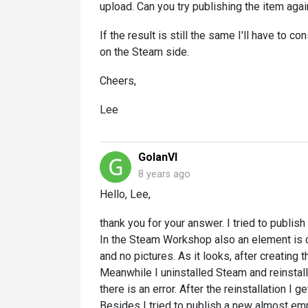
upload. Can you try publishing the item aga
If the result is still the same I'll have to 
on the Steam side.
Cheers,
Lee
GolanVI
8 years ago
Hello, Lee,
thank you for your answer. I tried to publis
In the Steam Workshop also an element is c
and no pictures. As it looks, after creating t
Meanwhile I uninstalled Steam and reinstall
there is an error. After the reinstallation I
Besides I tried to publish a new almost emp