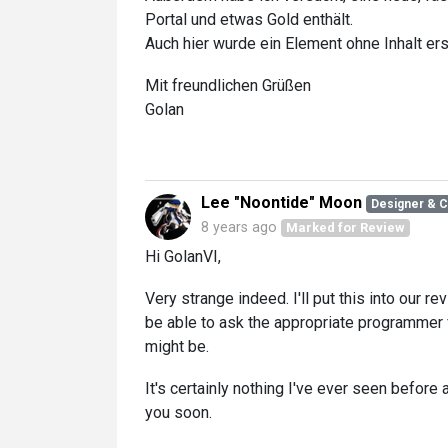
Portal und etwas Gold enthält.
Auch hier wurde ein Element ohne Inhalt ers
Mit freundlichen Grüßen
Golan
Lee "Noontide" Moon
Designer & 
8 years ago
Marked for Review
Hi GolanVI,
Very strange indeed. I'll put this into our r
be able to ask the appropriate programmer f
might be.
It's certainly nothing I've ever seen before 
you soon.