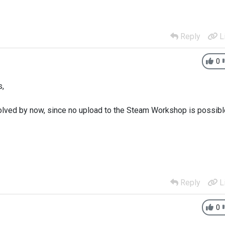
Reply
L
0
s,
solved by now, since no upload to the Steam Workshop is possibl
Reply
L
0