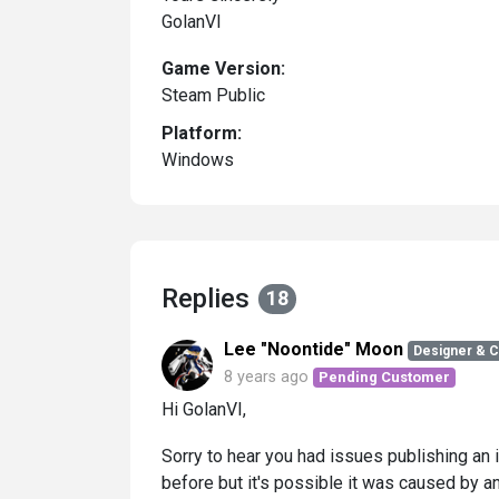
GolanVI
Game Version:
Steam Public
Platform:
Windows
Replies
18
Lee "Noontide" Moon
Designer & 
8 years ago
Pending Customer
Hi GolanVI,
Sorry to hear you had issues publishing an i
before but it's possible it was caused by a