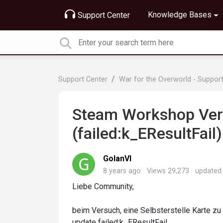
Knowledge Bases
Support Center
Support Center
War for the Overworld - Suppor
Steam Workshop Verö
(failed:k_EResultFail)
GolanVI
8 years ago
Views 29,273
update
Liebe Community,
beim Versuch, eine Selbsterstelle Karte zu 
update failed:k_EResultFail