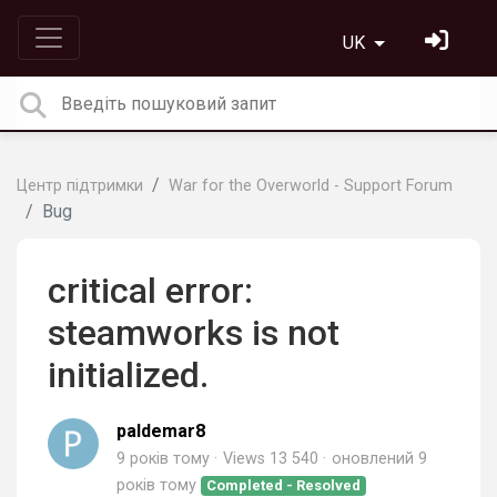
UK
Центр підтримки
War for the Overworld - Support Forum
Bug
critical error:
steamworks is not
initialized.
paldemar8
9 років тому
Views 13 540
оновлений
9
років тому
Completed - Resolved