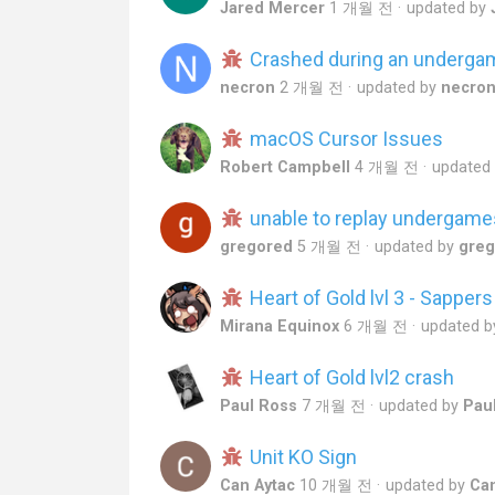
Jared Mercer
1 개월 전
updated by
Crashed during an undergam
necron
2 개월 전
updated by
necro
macOS Cursor Issues
Robert Campbell
4 개월 전
updated
unable to replay undergame
gregored
5 개월 전
updated by
greg
Heart of Gold lvl 3 - Sappers
Mirana Equinox
6 개월 전
updated 
Heart of Gold lvl2 crash
Paul Ross
7 개월 전
updated by
Pau
Unit KO Sign
Can Aytac
10 개월 전
updated by
Can