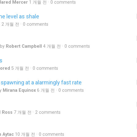
Jared Mercer
1 개월 전
0 comments
e level as shale
n
2 개월 전
0 comments
 by
Robert Campbell
4 개월 전
0 comments
s
ored
5 개월 전
0 comments
 spawning at a alarmingly fast rate
by
Mirana Equinox
6 개월 전
0 comments
l Ross
7 개월 전
2 comments
 Aytac
10 개월 전
0 comments