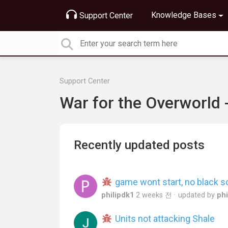
Knowledge Bases
Support Center
Support Center
War for the Overworld
Recently updated posts
game wont start, no black s
philipdk1
2 weeks 전
updated by
phi
Units not attacking Shale