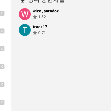
wizo_paradox
0
1.52
track17
0
0.71
0
0
0
0