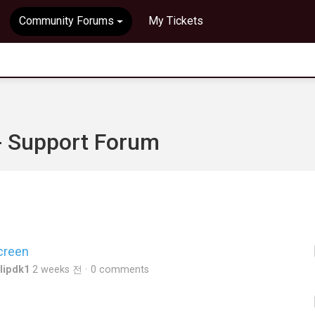
Community Forums
My Tickets
 - Support Forum
creen
lipdk1
2 weeks 전
0 comments